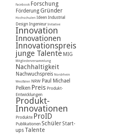
Forschung
Facebook
Gründer
Förderung
Ideen
Industrial
Hochschulen
Design
Ingenieur
Initiative
Innovation
Innovationen
Innovationspreis
junge Talente
MIG
Mitgliederversammlung
Nachhaltigkeit
Nachwuchspreis
Nordrhein
Paul Michael
NRW
Westfalen
Preis
Pelken
Produkt-
Entwicklungen
Produkt-
Innovationen
ProID
Produkte
Schüler
Start-
Publikationen
Talente
ups