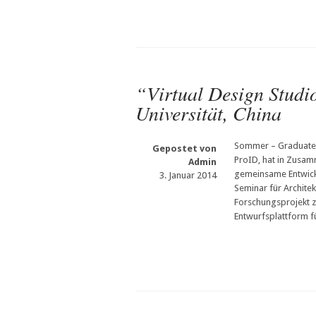
“Virtual Design Studi
Universität, China
Sommer – Graduate S
Gepostet von
ProID, hat in Zusam
Admin
gemeinsame Entwickl
3. Januar 2014
Seminar für Architek
Forschungsprojekt zu
Entwurfsplattform fü