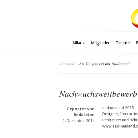
Allianz
Mitglieder
Talente
Startseite
»
Artikel getaggt mit
"
Studenten"
Nachwuchswettbewerb 
aed neuland 2015 – i
Gepostet von
Designer, Interactio
Redaktion
unterstützt und rich
1. Dezember 2014
www.aed-neuland.