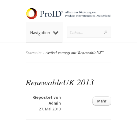
Navigation
Startseite
»
Artikel getaggt mit
"
RenewableUK"
RenewableUK 2013
Gepostet von
Mehr
Admin
27. Mai 2013