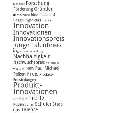
Forschung
Facebook
Gründer
Förderung
Ideen
Industrial
Hochschulen
Design
Ingenieur
Initiative
Innovation
Innovationen
Innovationspreis
junge Talente
MIG
Mitgliederversammlung
Nachhaltigkeit
Nachwuchspreis
Nordrhein
Paul Michael
NRW
Westfalen
Preis
Pelken
Produkt-
Entwicklungen
Produkt-
Innovationen
ProID
Produkte
Schüler
Start-
Publikationen
Talente
ups