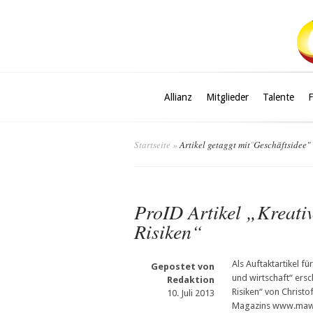
Allianz
Mitglieder
Talente
Startseite
»
Artikel getaggt mit
"
Geschäftsidee"
ProID Artikel „Kreativ
Risiken“
Als Auftaktartikel 
Gepostet von
und wirtschaft“ ersch
Redaktion
Risiken“ von Christo
10. Juli 2013
Magazins www.mawi-w