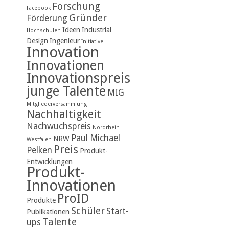
Forschung
Facebook
Gründer
Förderung
Ideen
Industrial
Hochschulen
Design
Ingenieur
Initiative
Innovation
Innovationen
Innovationspreis
junge Talente
MIG
Mitgliederversammlung
Nachhaltigkeit
Nachwuchspreis
Nordrhein
Paul Michael
NRW
Westfalen
Preis
Pelken
Produkt-
Entwicklungen
Produkt-
Innovationen
ProID
Produkte
Schüler
Start-
Publikationen
Talente
ups