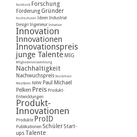
Forschung
Facebook
Gründer
Förderung
Ideen
Industrial
Hochschulen
Design
Ingenieur
Initiative
Innovation
Innovationen
Innovationspreis
junge Talente
MIG
Mitgliederversammlung
Nachhaltigkeit
Nachwuchspreis
Nordrhein
Paul Michael
NRW
Westfalen
Preis
Pelken
Produkt-
Entwicklungen
Produkt-
Innovationen
ProID
Produkte
Schüler
Start-
Publikationen
Talente
ups